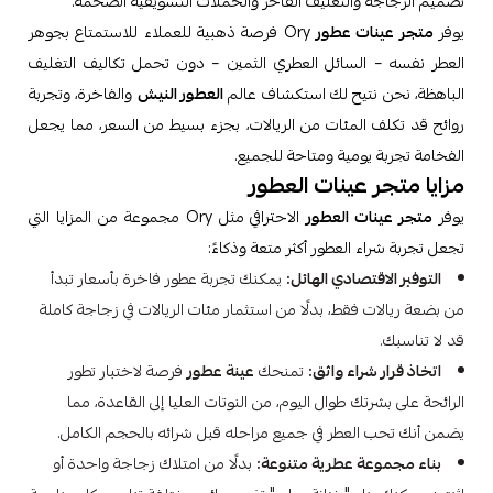
تصميم الزجاجة والتغليف الفاخر والحملات التسويقية الضخمة.
يوفر
متجر عينات عطور
Ory فرصة ذهبية للعملاء للاستمتاع بجوهر
العطر نفسه – السائل العطري الثمين – دون تحمل تكاليف التغليف
الباهظة، نحن نتيح لك استكشاف عالم
العطور النيش
والفاخرة، وتجربة
روائح قد تكلف المئات من الريالات، بجزء بسيط من السعر، مما يجعل
الفخامة تجربة يومية ومتاحة للجميع.
مزايا متجر عينات العطور
يوفر
متجر عينات العطور
الاحترافي مثل Ory مجموعة من المزايا التي
تجعل تجربة شراء العطور أكثر متعة وذكاءً:
التوفير الاقتصادي الهائل:
يمكنك تجربة عطور فاخرة بأسعار تبدأ
من بضعة ريالات فقط، بدلًا من استثمار مئات الريالات في زجاجة كاملة
قد لا تناسبك.
اتخاذ قرار شراء واثق:
تمنحك
عينة عطور
فرصة لاختبار تطور
الرائحة على بشرتك طوال اليوم، من النوتات العليا إلى القاعدة، مما
يضمن أنك تحب العطر في جميع مراحله قبل شرائه بالحجم الكامل.
بناء مجموعة عطرية متنوعة:
بدلًا من امتلاك زجاجة واحدة أو