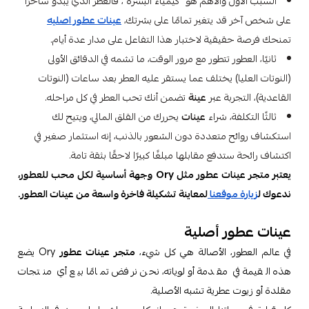
السبب الأول والأهم هو "كيمياء البشرة"، فالعطر الذي يبدو ساحرًا
على شخص آخر قد يتغير تمامًا على بشرتك،
عينات عطور اصليه
تمنحك فرصة حقيقية لاختبار هذا التفاعل على مدار عدة أيام.
ثانيًا، العطور تتطور مع مرور الوقت، ما تشمه في الدقائق الأولى
(النوتات العليا) يختلف عما يستقر عليه العطر بعد ساعات (النوتات
القاعدية)، التجربة عبر
عينة
تضمن أنك تحب العطر في كل مراحله.
ثالثًا التكلفة، شراء
عينات
يحررك من القلق المالي، ويتيح لك
استكشاف روائح متعددة دون الشعور بالذنب، إنه استثمار صغير في
اكتشاف رائحة ستدفع مقابلها مبلغًا كبيرًا لاحقًا بثقة تامة.
يعتبر متجر عينات عطور مثل Ory وجهة أساسية لكل محب للعطور،
ندعوك ل
زيارة موقعنا
لمعاينة تشكيلة فاخرة واسعة من عينات العطور.
عينات عطور أصلية
في عالم العطور، الأصالة هي كل شيء،
متجر عينات عطور
Ory يضع
هذه القيمة في مقدمة أولوياته، نحن نرفض تمامًا بيع أي منتجات
مقلدة أو زيوت عطرية تشبه الأصلية.