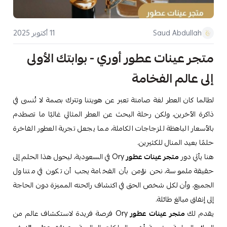
11 أكتوبر 2025
Saud Abdullah
متجر عينات عطور أوري - بوابتك الأولى
إلى عالم الفخامة
لطالما كان العطر لغة صامتة تعبر عن هويتنا وتترك بصمة لا تُنسى في
ذاكرة الآخرين، ولكن رحلة البحث عن العطر المثالي غالبًا ما تصطدم
بالأسعار الباهظة للزجاجات الكاملة، مما يجعل تجربة العطور الفاخرة
حلمًا بعيد المنال للكثيرين.
هنا يأتي دور
متجر عينات عطور
Ory في السعودية، ليحول هذا الحلم إلى
حقيقة ملموسة، نحن نؤمن بأن الفخامة يجب أن تكون في متناول
الجميع، وأن لكل شخص الحق في اكتشاف رائحته المميزة دون الحاجة
إلى إنفاق مبالغ طائلة.
يقدم لك
متجر عينات عطور
Ory فرصة فريدة لاستكشاف عالم من