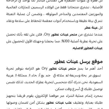
كل قطرة في عبواتنا الصغيرة هي انعكاس مباشر لما يوجد في الزجاجة
الأصلية ، نشتري منتجاتنا فقط من الوكلاء الرسميين للماركات العالمية
والموزعين المعتمدين والمتاجر الموثوقه ، ونضمن أن عملية التعبئة
تتم في بيئة نظيفة وباستخدام أدوات معقمة للحفاظ على سلامة ونقاء
كل
عينة عطر
.
عندما تشتري من
متجر عينات عطور
Ory، فكن على ثقه بأنك تحصل
على تجربة عطرية أصلية 100%، مما يجعلنا وجهتك الأولى للحصول على
عينات العطور الاصليه
.
موقع يرسل عينات عطور
أحد أهم ما يميز
متجر عينات عطور
Ory هو التزامه بتوفير تجربة
تسوق مريحة وسريعة لعملائه في جميع أنحاء المملكة العربية
السعودية، نحن ندرك أنك متحمس لتجربة عطرك الجديد، لذلك نضمن
توصيل طلبك في أسرع وقت ممكن.
بمجرد إتمام عملية الشراء عبر موقعنا الإلكتروني، يقوم فريقنا بتجهيز
طلبك بعناية، وتغليف
علب عينات عطور
بشكل آمن لضمان وصولها