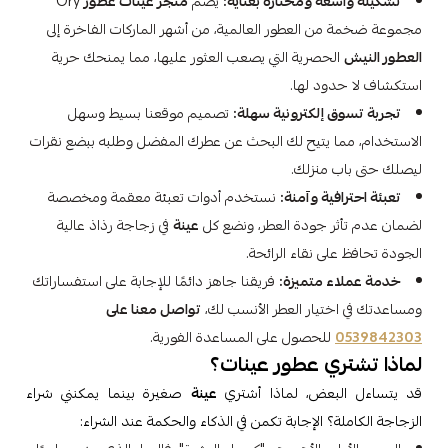
تشكيلة واسعة ومختارة بعناية:
يضم
متجر عينات عطور
Ory
مجموعة ضخمة من العطور العالمية، من أشهر الماركات الفاخرة إلى
العطور النيش
الحصرية التي يصعب العثور عليها، مما يمنحك حرية
استكشاف لا حدود لها.
تجربة تسوق إلكترونية سهلة:
تصميم موقعنا بسيط وسهل
الاستخدام، مما يتيح لك البحث عن عطرك المفضل وطلبه ببضع نقرات
ليصلك حتى باب منزلك.
تعبئة احترافية وآمنة:
نستخدم أدوات تعبئة معقمة ومخصصة
لضمان عدم تأثر جودة العطر، ونضع كل
عينة
في زجاجة رذاذ عالية
الجودة تحافظ على نقاء الرائحة.
خدمة عملاء متميزة:
فريقنا جاهز دائمًا للإجابة على استفساراتك
ومساعدتك في اختيار العطر الأنسب لك،
تواصل معنا على
0539842303
للحصول على المساعدة الفورية.
لماذا تشتري عطور عينات؟
قد يتساءل البعض، لماذا أشتري
عينة
صغيرة بينما يمكنني شراء
الزجاجة الكاملة؟ الإجابة تكمن في الذكاء والحكمة عند الشراء: