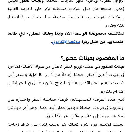
الروائع العطرية، وتجربة أشهر الماركات العالمية و
عينات عطور النيش
(عطور منتجة من قبل شركات مستقلة تركز على الجودة العالية
والتركيبات الفريدة ، وغالبًا بأسعار معقولة، مما يمنحك حرية الاختيار
بثقة ويقين.
استكشف مجموعتنا الواسعة الآن وابدأ رحلتك العطرية التي طالما
حلمت بها، من خلال زيارة
موقعنا الإلكتروني
.
ما المقصود بعينات عطور؟
عينات العطور
هي عملية توزيع العطر الأصلي من عبوته الأصلية الفاخرة
في عبوات أخرى أصغر حجمًا (عادةً من 1 إلى 10 مل)، وبسعر أقل
بكثير،كما تعتبر الحل الأمثل لعشاق الروائح الذين يرغبون في التجربة قبل
الالتزام بالشراء.
تتيح هذه الطريقة للمستهلكين فرصة معايشة العطر واختباره على
بشرتهم في ظروف مختلفة وعلى مدار أيام عدة، وهو أمر لا يمكن
تحقيقه من خلال رشة سريعة في متجر تقليدي.
السبب الرئيسي وراء شراء
عينات
هو تجنب الندم على شراء زجاجة