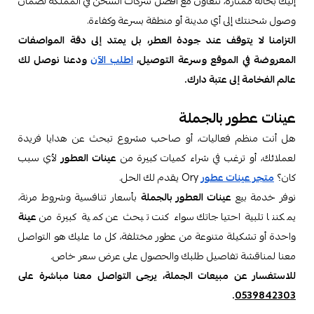
إليك بحالة ممتازة، نتعاون مع أفضل شركات الشحن في المملكة لضمان
وصول شحنتك إلى أي مدينة أو منطقة بسرعة وكفاءة.
التزامنا لا يتوقف عند جودة العطر، بل يمتد إلى دقة المواصفات
المعروضة في الموقع وسرعة التوصيل،
اطلب الآن
ودعنا نوصل لك
عالم الفخامة إلى عتبة دارك.
عينات عطور بالجملة
هل أنت منظم فعاليات، أو صاحب مشروع تبحث عن هدايا فريدة
لعملائك، أو ترغب في شراء كميات كبيرة من
عينات العطور
لأي سبب
كان؟
متجر عينات عطور
Ory يقدم لك الحل.
نوفر خدمة بيع
عينات العطور بالجملة
بأسعار تنافسية وشروط مرنة،
يمكننا تلبية احتياجاتك سواء كنت تبحث عن كمية كبيرة من
عينة
واحدة أو تشكيلة متنوعة من عطور مختلفة، كل ما عليك هو التواصل
معنا لمناقشة تفاصيل طلبك والحصول على عرض سعر خاص.
للاستفسار عن مبيعات الجملة، يرجى التواصل معنا مباشرة على
.
0539842303