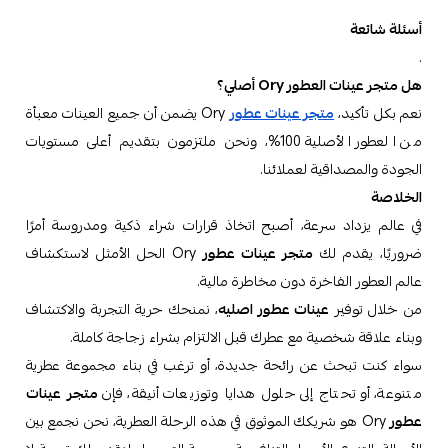
أسئلة شائعة
.
هل متجر عينات العطور Ory أصلي؟
نعم بكل تأكيد،
متجر عينات عطور
Ory يضمن أن جميع العينات معبأة
من العطور الأصلية 100%، ونحن ملتزمون بتقديم أعلى مستويات
الجودة والمصداقية لعملائنا.
الخلاصة
في عالم يزداد سرعة، أصبح اتخاذ قرارات شراء ذكية ومدروسة أمرًا
ضروريًا، يقدم لك
متجر عينات عطور
Ory الحل الأمثل لاستكشاف
عالم العطور الفاخرة دون مخاطرة مالية.
من خلال توفير
عينات عطور اصليه
، نمنحك حرية التجربة والاكتشاف
وبناء علاقة شخصية مع عطرك قبل الالتزام بشراء زجاجة كاملة.
سواء كنت تبحث عن رائحة جديدة، أو ترغب في بناء مجموعة عطرية
متنوعة، أو تحتاج إلى حلول هدايا وتوزيعات أنيقة، فإن
متجر عينات
عطور
Ory هو شريكك الموثوق في هذه الرحلة العطرية، نحن نجمع بين