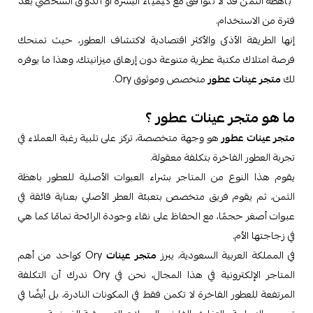
باهظة الثمن قد لا تتوافق مع كيمياء البشرة أو الذوق الشخصي بعد
فترة من الاستخدام.
إنها الطريقة الأذكى والأكثر اقتصادية لاكتشاف العطور، حيث تمنحك
فرصة امتلاك مكتبة عطرية متنوعة دون إرهاق ميزانيتك، وهذا ما يوفره
لك
متجر عينات عطور
متخصص وموثوق Ory.
ما هو متجر عينات عطور ؟
متجر عينات عطور
هو وجهة متخصصة، تركز على تلبية رغبة العملاء في
تجربة العطور الفاخرة بتكلفة معقولة.
يقوم هذا النوع من المتاجر بشراء العبوات الأصلية للعطور باهظة
الثمن، ثم يقوم فريق متخصص بتعبئة العطر الأصلي بعناية فائقة في
عبوات أصغر حجمًا، مع الحفاظ على نقاء وجودة الرائحة تمامًا كما هي
في زجاجتها الأم.
في المملكة العربية السعودية، يبرز
متجر عينات
Ory كواحد من أهم
المتاجر الإلكترونية في هذا المجال، نحن في Ory ندرك أن التكلفة
المرتفعة للعطور الفاخرة لا تكمن فقط في المكونات النادرة، بل أيضًا في