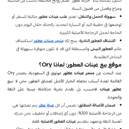
اثنتين، يمكنك بناء "خزانة عطور" تضم روائح مختلفة تناسب كل مناسبة
ومزاج وفصل من فصول السنة.
سهولة الحمل والتنقل:
تعتبر
علب عينات عطور
مثالية للسفر، أو
لوضعها في حقيبة اليد أو السيارة لتجديد رائحتك خلال اليوم دون
الحاجة لحمل الزجاجة الأصلية الكبيرة.
اكتشاف العطور النادرة:
يتيح لك
متجر عينات عطور
استكشاف
عالم
العطور النيش
والمستقلة التي قد لا تكون متوفرة بسهولة في
المتاجر التقليدية.
موقع بيع عينات العطور: لماذا Ory؟
عند البحث عن
متجر عينات عطور
موثوق في السعودية، يتصدر Ory
القائمة لعدة أسباب تجعله الخيار الأمثل لعشاق العطور، نحن لا نبيع
عطور عينات
فحسب، بل نقدم تجربة متكاملة مبنية على الثقة
والجودة.
ضمان الأصالة المطلق:
نضمن أن كل
عينة عطر
يتم تعبئتها هي
من الزجاجة الأصلية 100%، دون أي إضافات أو تخفيف، نحن ندرك
أهمية الثقة ونتعهد بتقديم
عينات العطور الاصليه
فقط.