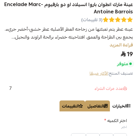
عينة مارك انطوان باروا انسيلاد او دو بارفيوم Encelade Marc-
Antoine Barrois
(3 تقييمات)
عينه عطر يتم تعبئتها من زجاجه العطر الأصليه عطر خشبي-أخضر جريء،
يجمع بين الطزاجة والعمق. افتتاحيته خضراء برائحة الراوند والنجيل،...
قراءة المزيد
19
متوفر
تصنيف المنتج:
الأكثر مبيعًا
7
عدد مرات الشراء
الخيارات
التفاصيل
التقييمات
اختر الكميه
*
اختر