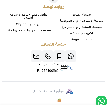
روابط تهمك
مدونة المتجر
تواصل معنا -الدعم وخدمه
العملاء
سياسة الاستخدام و الخصوصية
من نحن – ory-sa
سياسة الاستبدال و الاسترجاع
سياسه الشحن والتوصيل والدفع
الشروط و الأحكام
معلومات مهمه
خدمة العملاء
وثيقة العمل الحر
FL-752500560
موثّق في منصة الأعمال
صنع بإتقان على | 2026
منصة سلة