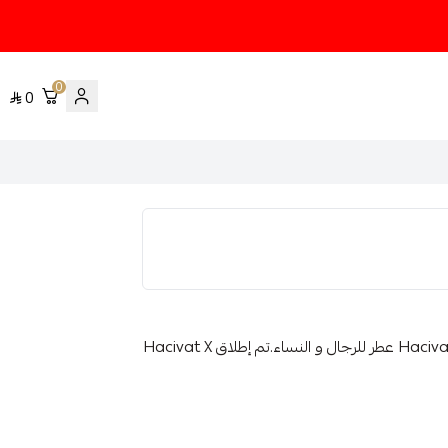
0
0
عينة عطر يتم تعبئتها من زجاجة العطر الأصلية Hacivat X Nishane عطر للرجال و النساء.تم إطلاق Hacivat X