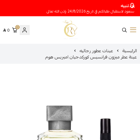
تنبيه
سنعود لاستقبال طلباتكم في تاريخ 24/8/2026 بإذن الله تعالى
0
0
متجر عينات عطور أوري
الرئيسية
عينات عطور رجاليه
عينة عطر ميزون فرانسيس كوركدجيان اميريس هوم