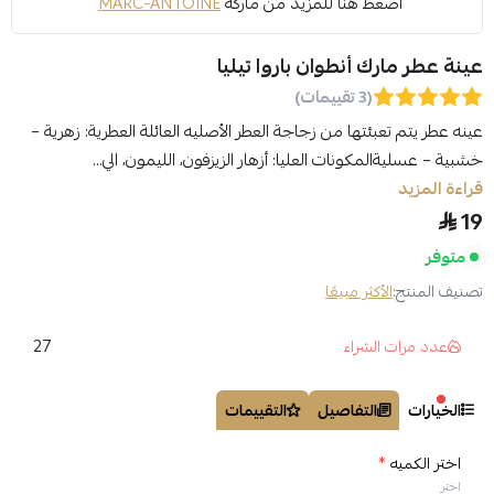
اضغط هنا للمزيد من ماركة
MARC-ANTOINE
عينة عطر مارك أنطوان باروا تيليا
(3 تقييمات)
عينه عطر يتم تعبئتها من زجاجة العطر الأصليه العائلة العطرية: زهرية –
خشبية – عسليةالمكونات العليا: أزهار الزيزفون، الليمون، الي...
قراءة المزيد
19
متوفر
تصنيف المنتج:
الأكثر مبيعًا
27
عدد مرات الشراء
الخيارات
التفاصيل
التقييمات
اختر الكميه
*
اختر