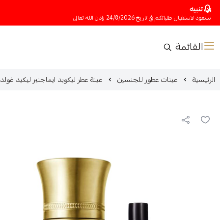
تنبيه
سنعود لاستقبال طلباتكم في تاريخ 24/8/2026 بإذن الله تعالى
القائمة
الرئيسية
عينات عطور للجنسين
عينة عطر ليكويد ايماجنير ليكيد غولد