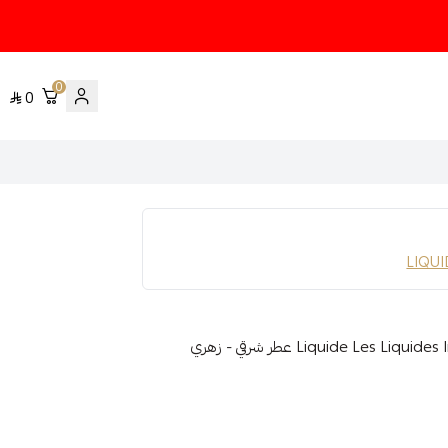
0
0
LIQUI
عينه عطر يتم تعبئتها من زجاجة العطر الاصليه Liquide Les Liquides Imaginaires عطر شرقي - زهري