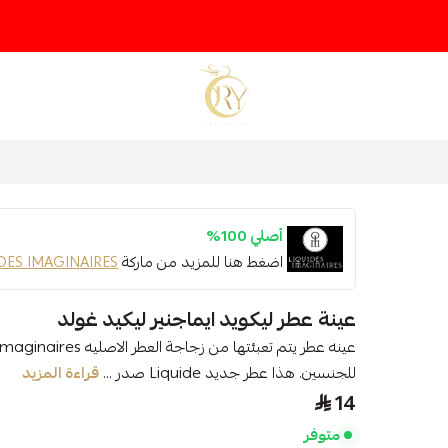
متجر عينات عطور أوري
أصلي 100%
اضغط هنا للمزيد من ماركة
DES IMAGINAIRES
عينة عطر ليكويد ايماجنير ليكيد غولد
للجنسين. هذا عطر جديد Liquide صدر ...
قراءة المزيد
14
متوفر