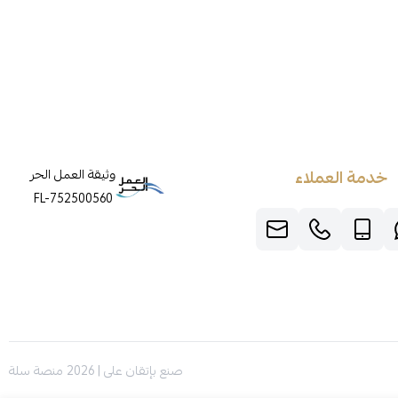
خدمة العملاء
وثيقة العمل الحر
FL-752500560
صنع بإتقان على | 2026
منصة سلة