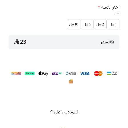
اختر الكميه
*
اختر
1 مل
2 مل
5 مل
10 مل
23
السعر
العودة إلى أعلى