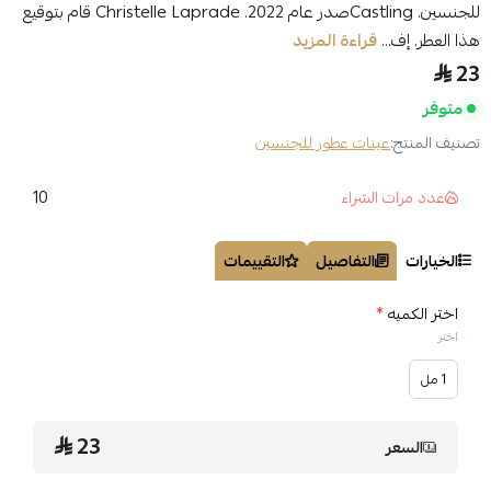
للجنسين. Castlingصدر عام 2022. Christelle Laprade قام بتوقيع
هذا العطر. إف...
قراءة المزيد
23
متوفر
تصنيف المنتج:
عينات عطور للجنسين
10
عدد مرات الشراء
الخيارات
التفاصيل
التقييمات
اختر الكميه
*
اختر
1 مل
23
السعر