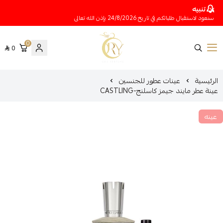
تنبيه
سنعود لاستقبال طلباتكم في تاريخ 24/8/2026 بإذن الله تعالى
0
0
متجر عينات عطور أوري
الرئيسية
عينات عطور للجنسين
عينة عطر مايند جيمز كاسلنج-CASTLING
عينه