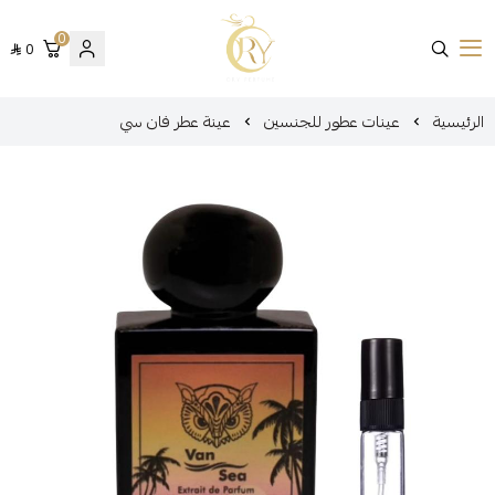
0
0
متجر عينات عطور أوري
الرئيسية
عينات عطور للجنسين
عينة عطر فان سي