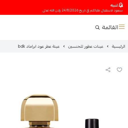
تنبيه
سنعود لاستقبال طلباتكم في تاريخ 24/8/2026 بإذن الله تعالى
القائمة
الرئيسية
عينات عطور للجنسين
عينة عطر عود ابراماد bdk