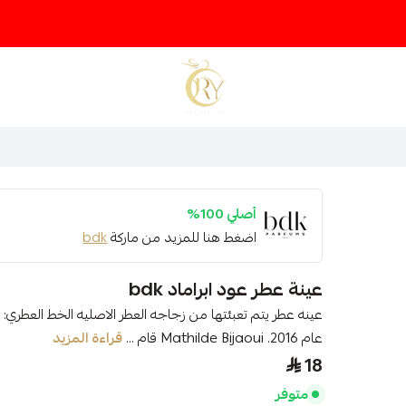
متجر عينات عطور أوري
أصلي 100%
اضغط هنا للمزيد من ماركة
bdk
عينة عطر عود ابراماد bdk
عام 2016. Mathilde Bijaoui قام ...
قراءة المزيد
18
متوفر