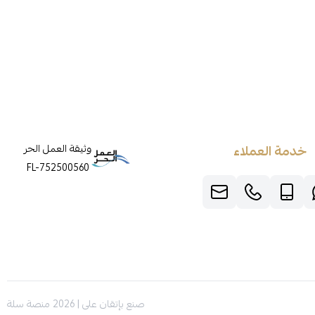
خدمة العملاء
وثيقة العمل الحر
FL-752500560
صنع بإتقان على | 2026
منصة سلة