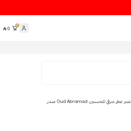
0
0
عينه عطر يتم تعبئتها من زجاجه العطر الاصليه الخط العطري: عنبر عطر شرقي للجنسين. Oud Abramad صدر