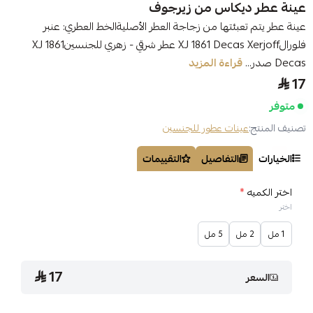
عينة عطر ديكاس من زيرجوف
عينة عطر يتم تعبئتها من زجاجة العطر الأصليةالخط العطري: عنبر
فلورالXJ 1861 Decas Xerjoff عطر شرقي - زهري للجنسينXJ 1861
Decas صدر...
قراءة المزيد
17
متوفر
تصنيف المنتج:
عينات عطور للجنسين
الخيارات
التفاصيل
التقييمات
اختر الكميه
*
اختر
1 مل
2 مل
5 مل
17
السعر