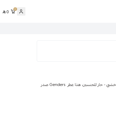
0
0
عينه عطر يتم تعبئتها من زجاجة العطر الأصليه Gabor عطر خشبي - حار للجنسين. هذا عطر Genders صدر