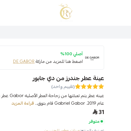
متجر عينات عطور أوري
أصلي 100%
اضغط هنا للمزيد من ماركة
DE GABOR
عينة عطر جندرز من دي جابور
(تقييم واحد)
عام 2019. Gabriel Gabor قام بتوق...
قراءة المزيد
31
متوفر
تصنيف المنتج:
عينات عطور للجنسين