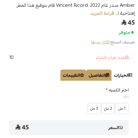
Amber صدر عام 2022. Vincent Ricord قام بتوقيع هذا العطر.
إفتتاحية ا...
قراءة المزيد
45
متوفر
تصنيف المنتج:
الأكثر مبيعًا
10
عدد مرات الشراء
الخيارات
التفاصيل
التقييمات
اختر الكميه
*
اختر
1 مل
2 مل
5 مل
45
السعر