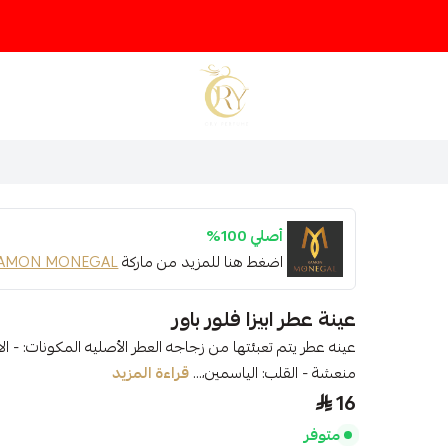
متجر عينات عطور أوري
أصلي 100%
اضغط هنا للمزيد من ماركة
AMON MONEGAL
عينة عطر ابيزا فلور باور
عينه عطر يتم تعبئتها من زجاجه العطر الأصليه المكونات: - ال
منعشة - القلب: الياسمين،...
قراءة المزيد
16
متوفر