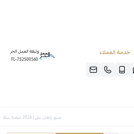
خدمة العملاء
وثيقة العمل الحر
FL-752500560
صنع بإتقان على | 2026
منصة سلة