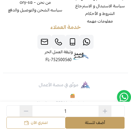
من نحن – ory-sa
سياسة الاستبدال و الاسترجاع
سياسه الشحن والتوصيل والدفع
الشروط و الأحكام
معلومات مهمه
خدمة العملاء
وثيقة العمل الحر
FL-752500560
موثّق في منصة الأعمال
صنع بإتقان على | 2026
منصة سلة
أضف للسلة
اشتري الآن