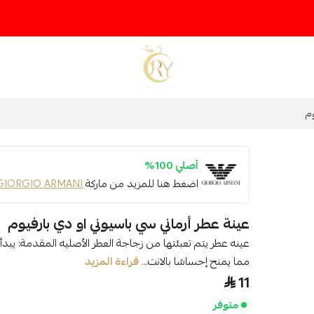
متجر عينات عطور أوري
وم
أصلي 100%
اضغط هنا للمزيد من ماركة
GIORGIO ARMANI
عينة عطر أرماني سي باسيوني او دي بارفيوم
عينه عطر يتم تعبئتها من زجاجة العطر الأصليه المقدمة: يبدأ
مما يمنح إحساسًا بالانت...
قراءة المزيد
11
متوفر